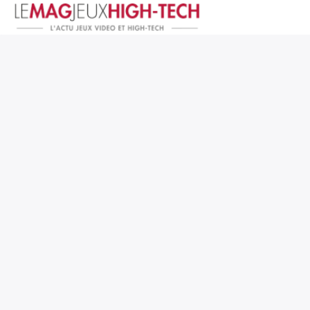
Jeux Vidéo
PC et Hardware
Smartphone et Tablettes
High-Tech
Mangas et Comics
TV, cinéma
Test