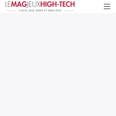
Jeux Vidéo
PC et Hardware
Smartphone et Tablettes
High-Tech
Mangas et Comics
TV, cinéma
Test