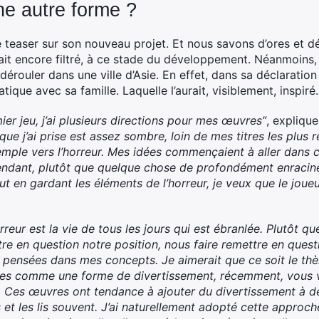
une autre forme ?
teaser sur son nouveau projet. Et nous savons d’ores et déjà
ait encore filtré, à ce stade du développement. Néanmoins,
rouler dans une ville d’Asie. En effet, dans sa déclaration 
iatique avec sa famille. Laquelle l’aurait, visiblement, inspiré.
er jeu, j’ai plusieurs directions pour mes œuvres”
, expliqu
que j’ai prise est assez sombre, loin de mes titres les plus 
mple vers l’horreur. Mes idées commençaient à aller dans ce
ndant, plutôt que quelque chose de profondément enraciné 
t en gardant les éléments de l’horreur, je veux que le joueu
orreur est la vie de tous les jours qui est ébranlée. Plutôt 
tre en question notre position, nous faire remettre en quest
e pensées dans mes concepts. Je aimerait que ce soit le t
ées comme une forme de divertissement, récemment, vous 
“. Ces œuvres ont tendance à ajouter du divertissement à
 et les lis souvent. J’ai naturellement adopté cette approc