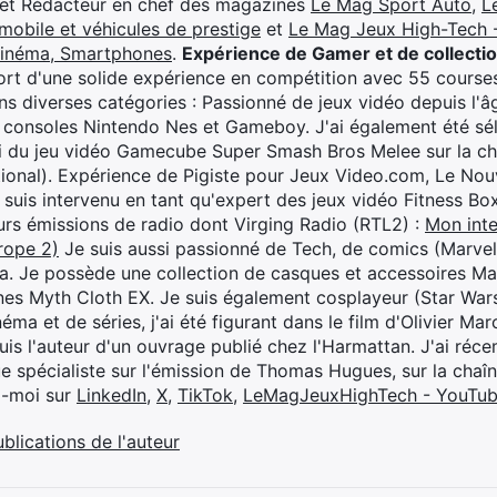
 et Rédacteur en chef des magazines
Le Mag Sport Auto
,
L
mobile et véhicules de prestige
et
Le Mag Jeux High-Tech -
cinéma, Smartphones
.
Expérience de Gamer et de collecti
rt d'une solide expérience en compétition avec 55 courses
s diverses catégories : Passionné de jeux vidéo depuis l'âge
 consoles Nintendo Nes et Gameboy. J'ai également été séle
i du jeu vidéo Gamecube Super Smash Bros Melee sur la 
ional). Expérience de Pigiste pour Jeux Video.com, Le Nouv
je suis intervenu en tant qu'expert des jeux vidéo Fitness B
eurs émissions de radio dont Virging Radio (RTL2) :
Mon inte
rope 2)
Je suis aussi passionné de Tech, de comics (Marve
ya. Je possède une collection de casques et accessoires Ma
ines Myth Cloth EX. Je suis également cosplayeur (Star War
éma et de séries, j'ai été figurant dans le film d'Olivier M
suis l'auteur d'un ouvrage publié chez l'Harmattan. J'ai ré
ue spécialiste sur l'émission de Thomas Hugues, sur la chaî
z-moi sur
LinkedIn
,
X
,
TikTok
,
LeMagJeuxHighTech - YouTu
ublications de l'auteur