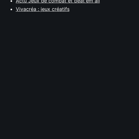
Actu Jeux de combat et beat'em all
Vivacréa : jeux créatifs