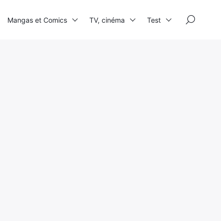
×
Mangas et Comics
TV, cinéma
Test