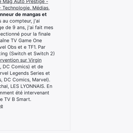
e Mag Auto Prestige -
 Technologie, Médias,
onneur de mangas et
 au compteur, j'ai
 de 9 ans, j'ai fait mes
ctionné pour la finale
chaîne TV Game One
el Obs et e TF1. Par
oxing (Switch et Switch 2)
rvention sur Virgin
l, DC Comics) et de
rvel Legends Series et
s, DC Comics, Marvel).
archal, LES LYONNAIS. En
cemment été intervenant
ne TV B Smart.
be