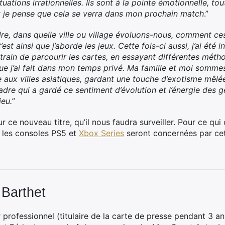
uations irrationnelles. Ils sont à la pointe émotionnelle, tou
t je pense que cela se verra dans mon prochain match
.”
dre, dans quelle ville ou village évoluons-nous, comment ces
st ainsi que j’aborde les jeux. Cette fois-ci aussi, j’ai été in
rain de parcourir les cartes, en essayant différentes méth
 j’ai fait dans mon temps privé. Ma famille et moi sommes al
 aux villes asiatiques, gardant une touche d’exotisme mêlé
re qui a gardé ce sentiment d’évolution et l’énergie des ge
jeu.
”
ur ce nouveau titre, qu’il nous faudra surveiller. Pour ce qu
 les consoles PS5 et
Xbox Series
seront concernées par cet
 Barthet
professionnel (titulaire de la carte de presse pendant 3 ans