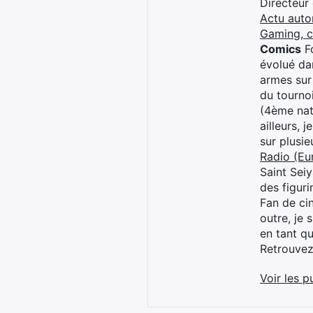
Directeur
Actu auto
Gaming, 
Comics
Fo
évolué dan
armes sur
du tourno
(4ème nat
ailleurs, 
sur plusi
Radio (Eu
Saint Sei
des figur
Fan de cin
outre, je 
en tant q
Retrouve
Voir les p