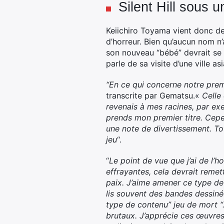
Silent Hill sous 
Keiichiro Toyama vient donc de 
d’horreur. Bien qu’aucun nom n’
son nouveau “bébé” devrait se dé
parle de sa visite d’une ville as
“En ce qui concerne notre premi
transcrite par Gematsu.«
Celle 
revenais à mes racines, par exe
prends mon premier titre. Cepe
une note de divertissement. Tou
jeu
“.
“
Le point de vue que j’ai de l’h
effrayantes, cela devrait remet
paix. J’aime amener ce type d
lis souvent des bandes dessin
type de contenu” jeu de mort 
brutaux. J’apprécie ces œuvres