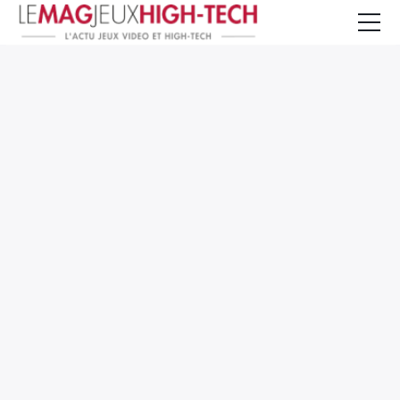
Jeux Vidéo
PC et Hardware
Smartphone et Tablettes
High-Tech
Mangas et Comics
TV, cinéma
Test