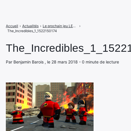
Accueil
›
Actualités
›
Le prochain jeu LEGO va casser des briques !
›
The_Incredibles_1_1522150174
The_Incredibles_1_1522
Par Benjamin Barois , le 28 mars 2018 - 0 minute de lecture