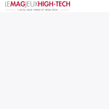
Jeux Vidéo
PC et Hardware
Smartphone et Tablettes
High-Tech
Mangas et Comics
TV, cinéma
Test