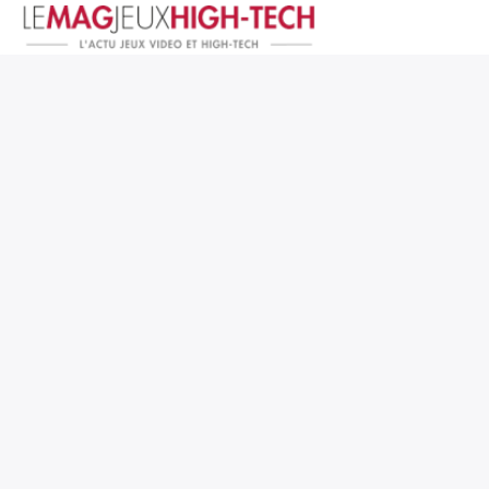
Jeux Vidéo
PC et Hardware
Smartphone et Tablettes
High-Tech
Mangas et Comics
TV, cinéma
Test