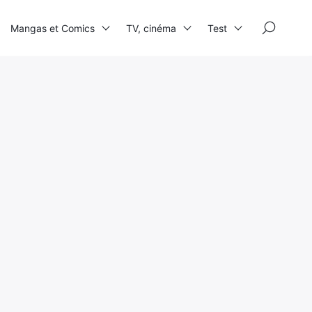
×
Mangas et Comics
TV, cinéma
Test