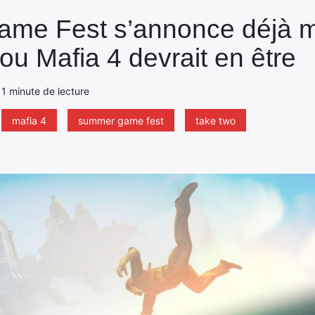
me Fest s’annonce déjà m
ou Mafia 4 devrait en être
 1 minute de lecture
mafia 4
summer game fest
take two