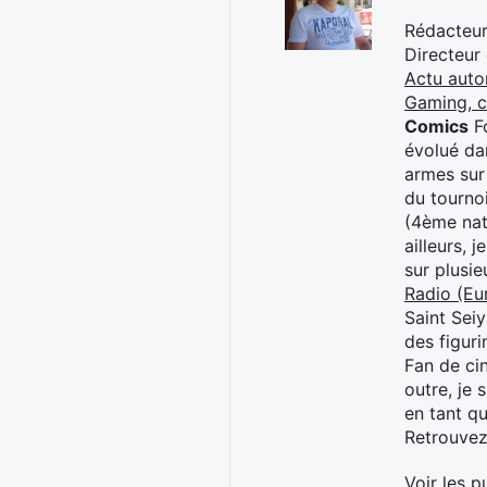
Rédacteur 
Directeur
Actu auto
Gaming, 
Comics
Fo
évolué dan
armes sur
du tourno
(4ème nat
ailleurs, 
sur plusi
Radio (Eu
Saint Sei
des figur
Fan de cin
outre, je 
en tant q
Retrouve
Voir les p