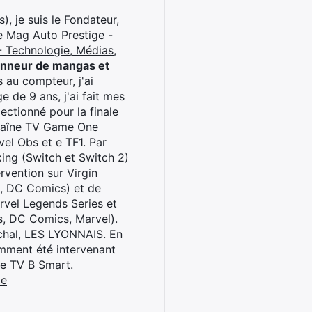
), je suis le Fondateur,
e Mag Auto Prestige -
 Technologie, Médias,
onneur de mangas et
 au compteur, j'ai
 de 9 ans, j'ai fait mes
ctionné pour la finale
chaîne TV Game One
el Obs et e TF1. Par
oxing (Switch et Switch 2)
rvention sur Virgin
l, DC Comics) et de
rvel Legends Series et
s, DC Comics, Marvel).
archal, LES LYONNAIS. En
cemment été intervenant
ne TV B Smart.
be