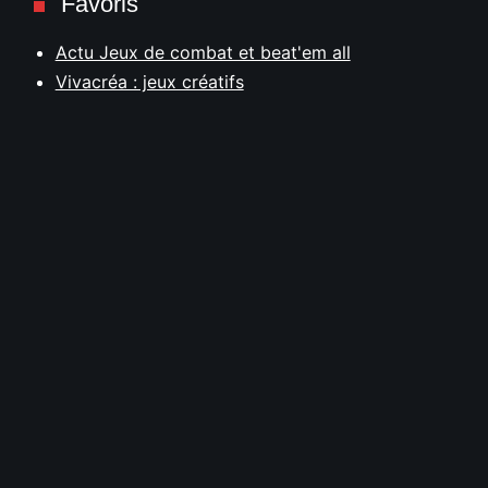
Favoris
Actu Jeux de combat et beat'em all
Vivacréa : jeux créatifs