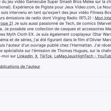
i du jeu vidéo Gamecube Super Smash Bros Melee sur la 
ional). Expérience de Pigiste pour Jeux Video.com, Le Nouv
je suis intervenu en tant qu'expert des jeux vidéo Fitness B
eurs émissions de radio dont Virging Radio (RTL2) :
Mon inte
rope 2)
Je suis aussi passionné de Tech, de comics (Marve
ya. Je possède une collection de casques et accessoires Ma
ines Myth Cloth EX. Je suis également cosplayeur (Star War
éma et de séries, j'ai été figurant dans le film d'Olivier M
suis l'auteur d'un ouvrage publié chez l'Harmattan. J'ai ré
ue spécialiste sur l'émission de Thomas Hugues, sur la chaî
z-moi sur
LinkedIn
,
X
,
TikTok
,
LeMagJeuxHighTech - YouTu
ublications de l'auteur