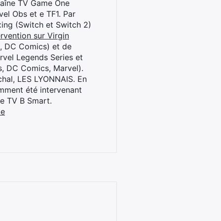
chaîne TV Game One
el Obs et e TF1. Par
oxing (Switch et Switch 2)
rvention sur Virgin
l, DC Comics) et de
rvel Legends Series et
s, DC Comics, Marvel).
archal, LES LYONNAIS. En
cemment été intervenant
ne TV B Smart.
be