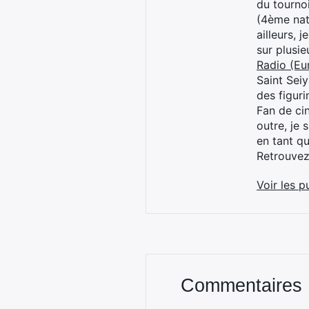
du tourno
(4ème nat
ailleurs, 
sur plusi
Radio (Eu
Saint Sei
des figur
Fan de cin
outre, je 
en tant q
Retrouve
Voir les p
Commentaires