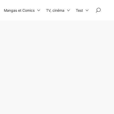
×
Mangas et Comics
TV, cinéma
Test