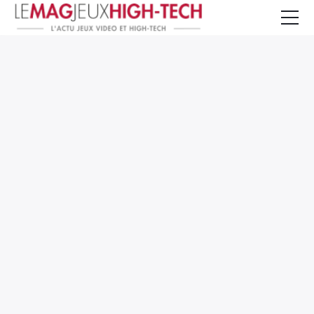
Jeux Vidéo
PC et Hardware
Smartphone et Tablettes
High-Tech
Mangas et Comics
TV, cinéma
Test