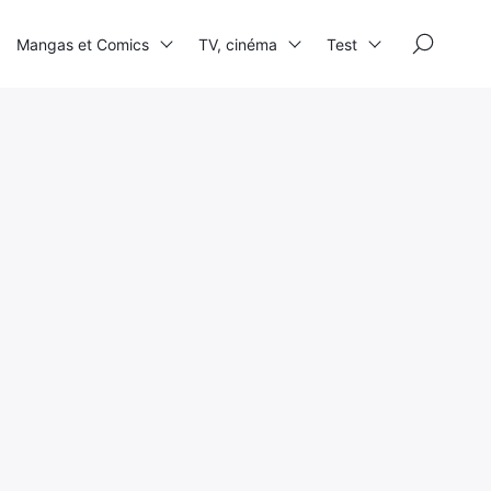
×
Mangas et Comics
TV, cinéma
Test