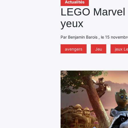
Actualités
LEGO Marvel 
yeux
Par Benjamin Barois , le 15 novembr
avengers
Jeu
jeux L