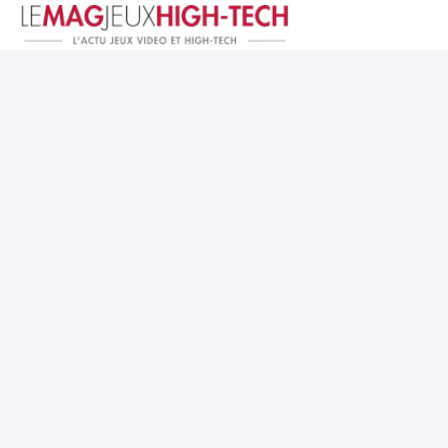
Jeux Vidéo
PC et Hardware
Smartphone et Tablettes
High-Tech
Mangas et Comics
TV, cinéma
Test