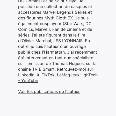
DC Comics) et de Saint Seiya. Je
possède une collection de casques et
accessoires Marvel Legends Series et
des figurines Myth Cloth EX. Je suis
également cosplayeur (Star Wars, DC
Comics, Marvel). Fan de cinéma et de
séries, j'ai été figurant dans le film
d'Olivier Marchal, LES LYONNAIS. En
outre, je suis l'auteur d'un ouvrage
publié chez l'Harmattan. J'ai récemment
été intervenant en tant que spécialiste
sur l'émission de Thomas Hugues, sur la
chaîne TV B Smart. Retrouvez-moi sur
LinkedIn
,
X
,
TikTok
,
LeMagJeuxHighTech
- YouTube
Voir les publications de l'auteur