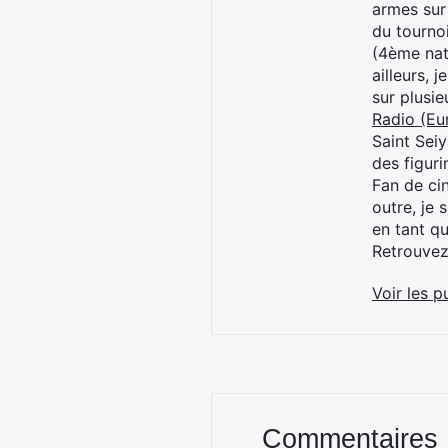
armes sur
du tourno
(4ème nat
ailleurs, 
sur plusi
Radio (Eu
Saint Sei
des figur
Fan de cin
outre, je 
en tant q
Retrouve
Voir les p
Commentaires