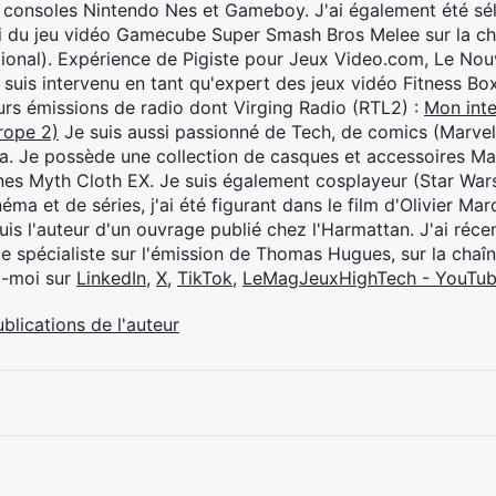
 consoles Nintendo Nes et Gameboy. J'ai également été séle
i du jeu vidéo Gamecube Super Smash Bros Melee sur la 
ional). Expérience de Pigiste pour Jeux Video.com, Le Nouv
je suis intervenu en tant qu'expert des jeux vidéo Fitness B
eurs émissions de radio dont Virging Radio (RTL2) :
Mon inte
rope 2)
Je suis aussi passionné de Tech, de comics (Marve
ya. Je possède une collection de casques et accessoires Ma
ines Myth Cloth EX. Je suis également cosplayeur (Star War
éma et de séries, j'ai été figurant dans le film d'Olivier M
suis l'auteur d'un ouvrage publié chez l'Harmattan. J'ai ré
ue spécialiste sur l'émission de Thomas Hugues, sur la chaî
z-moi sur
LinkedIn
,
X
,
TikTok
,
LeMagJeuxHighTech - YouTu
ublications de l'auteur