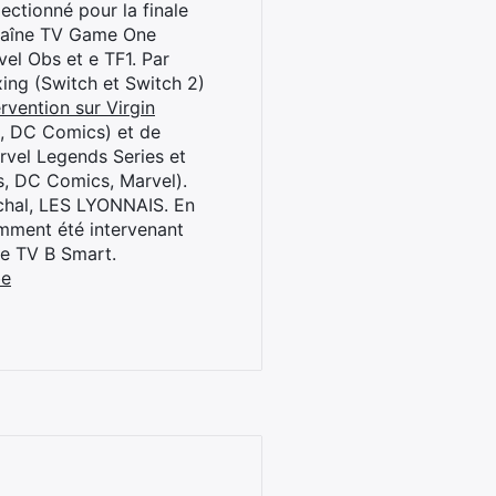
ctionné pour la finale
chaîne TV Game One
el Obs et e TF1. Par
oxing (Switch et Switch 2)
rvention sur Virgin
l, DC Comics) et de
rvel Legends Series et
s, DC Comics, Marvel).
archal, LES LYONNAIS. En
cemment été intervenant
ne TV B Smart.
be