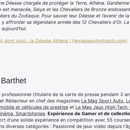
e Déesse chargée de protéger la Terre, Athéna. Gardienne de
 est menacée, Seiya et les Chevaliers de Bronze endossent
liers du Zodiaque. Pour sauver leur Déesse et l’avenir de la 
y affronter sa légendaire armée des 12 Chevaliers d’Or. La
aujourd’hui.
ion) dont voici…la Déesse Athéna ! (lemagjeuxhightech.com)
 Barthet
professionnel (titulaire de la carte de presse pendant 3 ans
 et Rédacteur en chef des magazines
Le Mag Sport Auto
,
L
mobile et véhicules de prestige
et
Le Mag Jeux High-Tech -
cinéma, Smartphones
.
Expérience de Gamer et de collecti
rt d'une solide expérience en compétition avec 55 courses
s diverses catégories : Passionné de jeux vidéo depuis l'âge