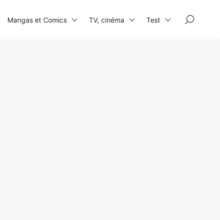
×
Mangas et Comics
TV, cinéma
Test