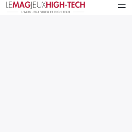
Jeux Vidéo
PC et Hardware
Smartphone et Tablettes
High-Tech
Mangas et Comics
TV, cinéma
Test