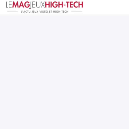
Jeux Vidéo
PC et Hardware
Smartphone et Tablettes
High-Tech
Mangas et Comics
TV, cinéma
Test