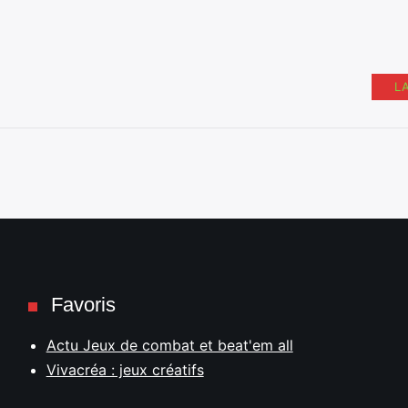
L
Favoris
Actu Jeux de combat et beat'em all
Vivacréa : jeux créatifs