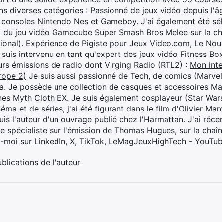
s diverses catégories : Passionné de jeux vidéo depuis l'âge
 consoles Nintendo Nes et Gameboy. J'ai également été séle
i du jeu vidéo Gamecube Super Smash Bros Melee sur la 
ional). Expérience de Pigiste pour Jeux Video.com, Le Nouv
je suis intervenu en tant qu'expert des jeux vidéo Fitness B
eurs émissions de radio dont Virging Radio (RTL2) :
Mon inte
rope 2)
Je suis aussi passionné de Tech, de comics (Marve
ya. Je possède une collection de casques et accessoires Ma
ines Myth Cloth EX. Je suis également cosplayeur (Star War
éma et de séries, j'ai été figurant dans le film d'Olivier M
suis l'auteur d'un ouvrage publié chez l'Harmattan. J'ai ré
ue spécialiste sur l'émission de Thomas Hugues, sur la chaî
z-moi sur
LinkedIn
,
X
,
TikTok
,
LeMagJeuxHighTech - YouTu
ublications de l'auteur