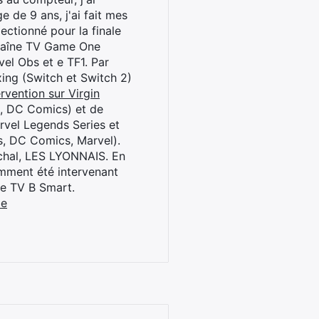
 de 9 ans, j'ai fait mes
ctionné pour la finale
chaîne TV Game One
el Obs et e TF1. Par
oxing (Switch et Switch 2)
rvention sur Virgin
l, DC Comics) et de
rvel Legends Series et
s, DC Comics, Marvel).
archal, LES LYONNAIS. En
cemment été intervenant
ne TV B Smart.
be