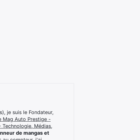
), je suis le Fondateur,
e Mag Auto Prestige -
 Technologie, Médias,
onneur de mangas et
 au compteur, j'ai