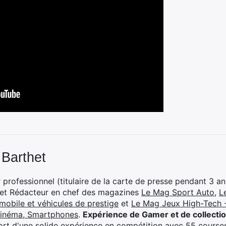
 Barthet
professionnel (titulaire de la carte de presse pendant 3 ans
 et Rédacteur en chef des magazines
Le Mag Sport Auto
,
L
mobile et véhicules de prestige
et
Le Mag Jeux High-Tech -
cinéma, Smartphones
.
Expérience de Gamer et de collecti
rt d'une solide expérience en compétition avec 55 courses