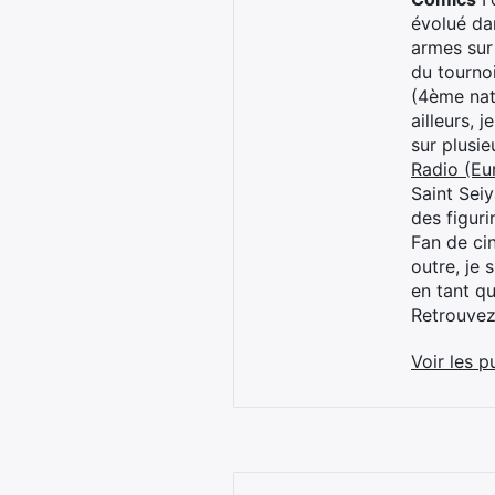
évolué dan
armes sur
du tourno
(4ème nat
ailleurs, 
sur plusi
Radio (Eu
Saint Sei
des figur
Fan de cin
outre, je 
en tant q
Retrouve
Voir les p