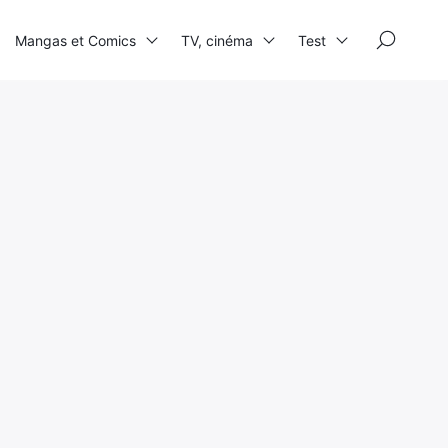
×
Mangas et Comics
TV, cinéma
Test