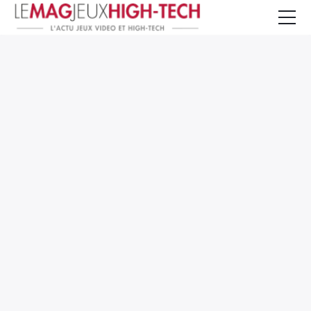
Jeux Vidéo
PC et Hardware
Smartphone et Tablettes
High-Tech
Mangas et Comics
TV, cinéma
Test