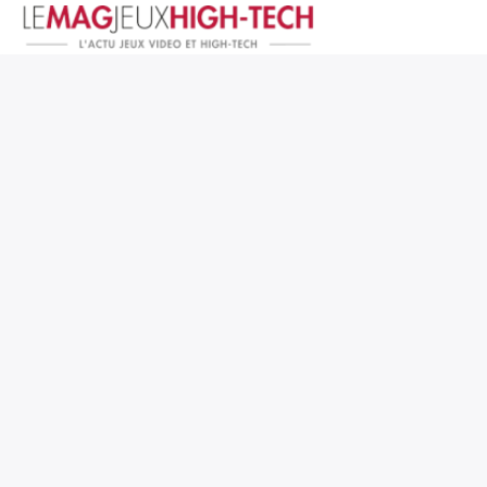
Jeux Vidéo
PC et Hardware
Smartphone et Tablettes
High-Tech
Mangas et Comics
TV, cinéma
Test