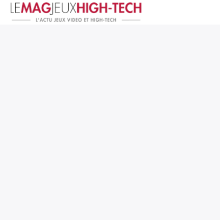
Jeux Vidéo
PC et Hardware
Smartphone et Tablettes
High-Tech
Mangas et Comics
TV, cinéma
Test