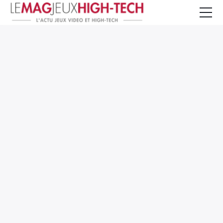
Jeux Vidéo
PC et Hardware
Smartphone et Tablettes
High-Tech
Mangas et Comics
TV, cinéma
Test