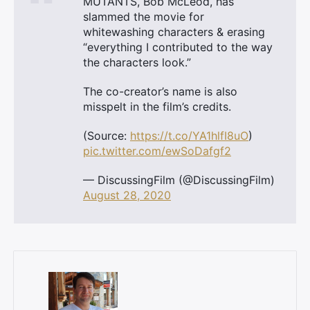
MUTANTS, Bob McLeod, has
slammed the movie for
whitewashing characters & erasing
“everything I contributed to the way
the characters look.”
×
The co-creator’s name is also
misspelt in the film’s credits.
(Source:
https://t.co/YA1hlfI8uO
)
Rechercher
pic.twitter.com/ewSoDafgf2
:
— DiscussingFilm (@DiscussingFilm)
August 28, 2020