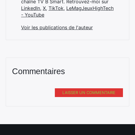
chaîne TV B Smart. Retrouvez-moi sur
LinkedIn
,
X
,
TikTok
,
LeMagJeuxHighTech
- YouTube
Voir les publications de l'auteur
Commentaires
LAISSER UN COMMENTAIRE