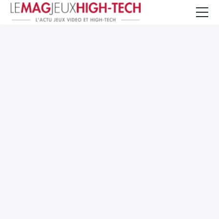
Jeux Vidéo
PC et Hardware
Smartphone et Tablettes
High-Tech
Mangas et Comics
TV, cinéma
Test