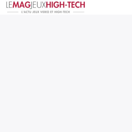
Jeux Vidéo
PC et Hardware
Smartphone et Tablettes
High-Tech
Mangas et Comics
TV, cinéma
Test