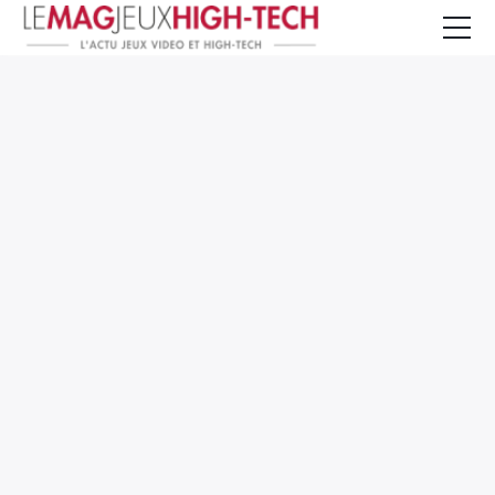
Jeux Vidéo
PC et Hardware
Smartphone et Tablettes
High-Tech
Mangas et Comics
TV, cinéma
Test