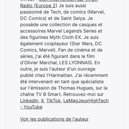
Radio (Europe 2)
Je suis aussi
passionné de Tech, de comics (Marvel,
DC Comics) et de Saint Seiya. Je
possède une collection de casques et
accessoires Marvel Legends Series et
des figurines Myth Cloth EX. Je suis
également cosplayeur (Star Wars, DC
Comics, Marvel). Fan de cinéma et de
séries, j'ai été figurant dans le film
d'Olivier Marchal, LES LYONNAIS. En
outre, je suis l'auteur d'un ouvrage
publié chez l'Harmattan. J'ai récemment
été intervenant en tant que spécialiste
sur l'émission de Thomas Hugues, sur la
chaîne TV B Smart. Retrouvez-moi sur
LinkedIn
,
X
,
TikTok
,
LeMagJeuxHighTech
- YouTube
Voir les publications de l'auteur