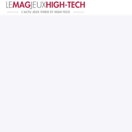
Jeux Vidéo
PC et Hardware
Smartphone et Tablettes
High-Tech
Mangas et Comics
TV, cinéma
Test