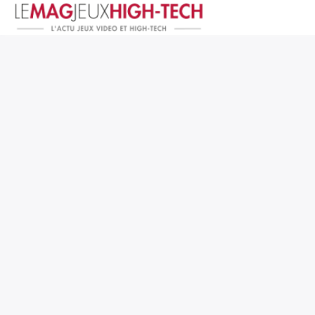
Jeux Vidéo
PC et Hardware
Smartphone et Tablettes
High-Tech
Mangas et Comics
TV, cinéma
Test