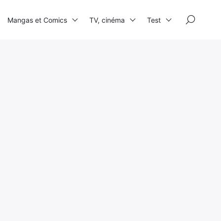
×
Mangas et Comics
TV, cinéma
Test