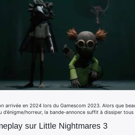
son arrivée en 2024 lors du Gamescom 2023. Alors que beau
u d’énigme/horreur, la bande-annonce suffit à dissiper tous
eplay sur Little Nightmares 3