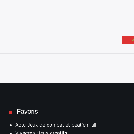
L
Favoris
Actu Jeux de combat et beat'em all
Vivacréa : jeux créatifs