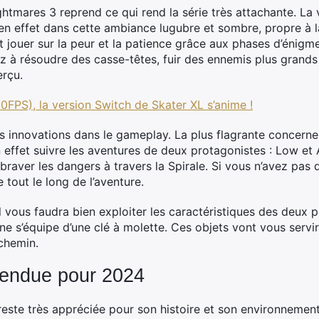
htmares 3 reprend ce qui rend la série très attachante. La 
effet dans cette ambiance lugubre et sombre, propre à la 
 jouer sur la peur et la patience grâce aux phases d’énig
z à résoudre des casse-têtes, fuir des ennemis plus grand
erçu.
FPS), la version Switch de Skater XL s’anime !
 innovations dans le gameplay. La plus flagrante concerne l
n effet suivre les aventures de deux protagonistes : Low et A
braver les dangers à travers la Spirale. Si vous n’avez pas 
tout le long de l’aventure.
il vous faudra bien exploiter les caractéristiques des deux
lone s’équipe d’une clé à molette. Ces objets vont vous servi
 chemin.
ttendue pour 2024
reste très appréciée pour son histoire et son environnement.