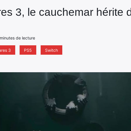
res 3, le cauchemar hérite 
minutes de lecture
mares 3
PS5
Switch