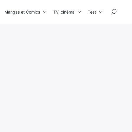
×
Mangas et Comics
TV, cinéma
Test