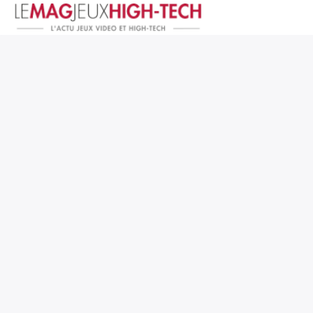
Jeux Vidéo
PC et Hardware
Smartphone et Tablettes
High-Tech
Mangas et Comics
TV, cinéma
Test