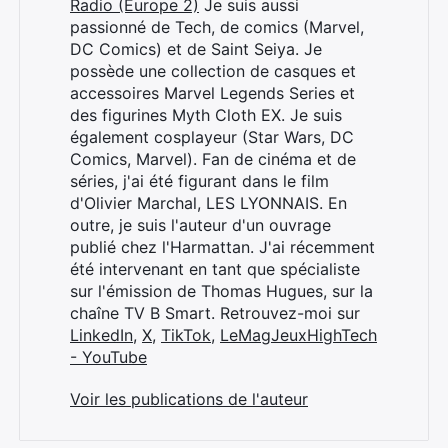
Radio (Europe 2)
Je suis aussi
passionné de Tech, de comics (Marvel,
DC Comics) et de Saint Seiya. Je
possède une collection de casques et
accessoires Marvel Legends Series et
des figurines Myth Cloth EX. Je suis
également cosplayeur (Star Wars, DC
Comics, Marvel). Fan de cinéma et de
séries, j'ai été figurant dans le film
d'Olivier Marchal, LES LYONNAIS. En
outre, je suis l'auteur d'un ouvrage
publié chez l'Harmattan. J'ai récemment
été intervenant en tant que spécialiste
sur l'émission de Thomas Hugues, sur la
chaîne TV B Smart. Retrouvez-moi sur
LinkedIn
,
X
,
TikTok
,
LeMagJeuxHighTech
- YouTube
Voir les publications de l'auteur