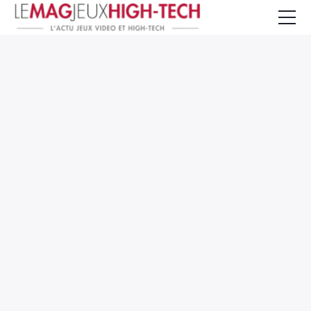
Jeux Vidéo
PC et Hardware
Smartphone et Tablettes
High-Tech
Mangas et Comics
TV, cinéma
Test