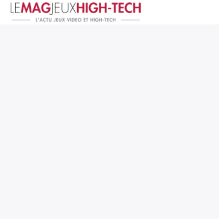
Jeux Vidéo
PC et Hardware
Smartphone et Tablettes
High-Tech
Mangas et Comics
TV, cinéma
Test