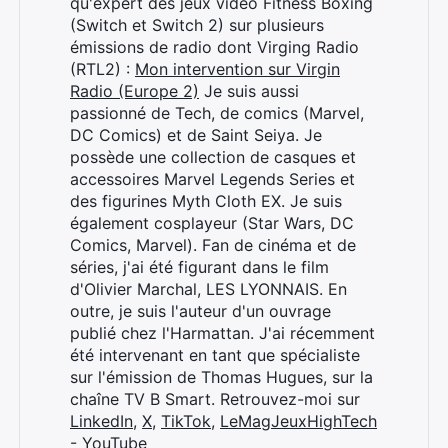
qu'expert des jeux vidéo Fitness Boxing
(Switch et Switch 2) sur plusieurs
émissions de radio dont Virging Radio
(RTL2) :
Mon intervention sur Virgin
Radio (Europe 2)
Je suis aussi
passionné de Tech, de comics (Marvel,
DC Comics) et de Saint Seiya. Je
possède une collection de casques et
accessoires Marvel Legends Series et
des figurines Myth Cloth EX. Je suis
également cosplayeur (Star Wars, DC
Comics, Marvel). Fan de cinéma et de
séries, j'ai été figurant dans le film
d'Olivier Marchal, LES LYONNAIS. En
outre, je suis l'auteur d'un ouvrage
publié chez l'Harmattan. J'ai récemment
été intervenant en tant que spécialiste
sur l'émission de Thomas Hugues, sur la
chaîne TV B Smart. Retrouvez-moi sur
LinkedIn
,
X
,
TikTok
,
LeMagJeuxHighTech
- YouTube