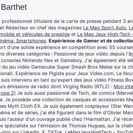
 Barthet
professionnel (titulaire de la carte de presse pendant 3 ans
 et Rédacteur en chef des magazines
Le Mag Sport Auto
,
L
mobile et véhicules de prestige
et
Le Mag Jeux High-Tech -
cinéma, Smartphones
.
Expérience de Gamer et de collecti
rt d'une solide expérience en compétition avec 55 courses
s diverses catégories : Passionné de jeux vidéo depuis l'âge
 consoles Nintendo Nes et Gameboy. J'ai également été séle
i du jeu vidéo Gamecube Super Smash Bros Melee sur la 
ional). Expérience de Pigiste pour Jeux Video.com, Le Nouv
je suis intervenu en tant qu'expert des jeux vidéo Fitness B
eurs émissions de radio dont Virging Radio (RTL2) :
Mon inte
rope 2)
Je suis aussi passionné de Tech, de comics (Marve
ya. Je possède une collection de casques et accessoires Ma
ines Myth Cloth EX. Je suis également cosplayeur (Star War
éma et de séries, j'ai été figurant dans le film d'Olivier M
suis l'auteur d'un ouvrage publié chez l'Harmattan. J'ai ré
ue spécialiste sur l'émission de Thomas Hugues, sur la chaî
z-moi sur
LinkedIn
,
X
,
TikTok
,
LeMagJeuxHighTech - YouTu