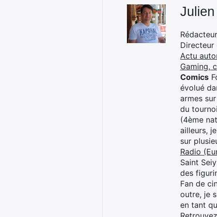
Julien
Rédacteur 
Directeur
Actu auto
Gaming, 
Comics
Fo
évolué dan
armes sur
du tourno
(4ème nat
ailleurs, 
sur plusi
Radio (Eu
Saint Sei
des figur
Fan de cin
outre, je 
en tant q
Retrouve