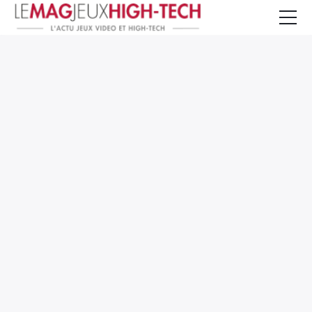
Jeux Vidéo
PC et Hardware
Smartphone et Tablettes
High-Tech
Mangas et Comics
TV, cinéma
Test