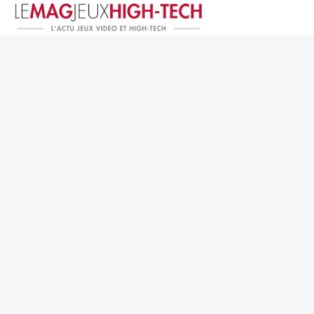
Jeux Vidéo
PC et Hardware
Smartphone et Tablettes
High-Tech
Mangas et Comics
TV, cinéma
Test