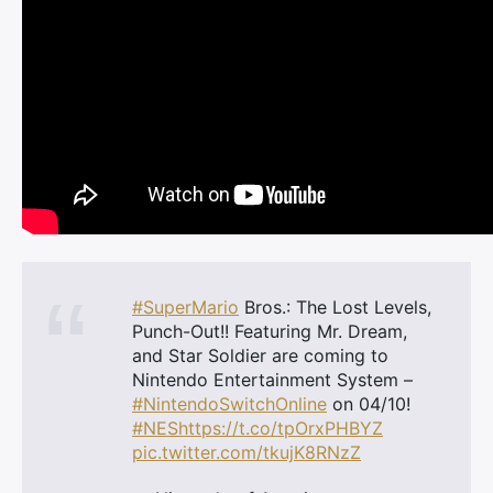
#SuperMario
Bros.: The Lost Levels,
Punch-Out!! Featuring Mr. Dream,
and Star Soldier are coming to
Nintendo Entertainment System –
#NintendoSwitchOnline
on 04/10!
#NES
https://t.co/tpOrxPHBYZ
pic.twitter.com/tkujK8RNzZ