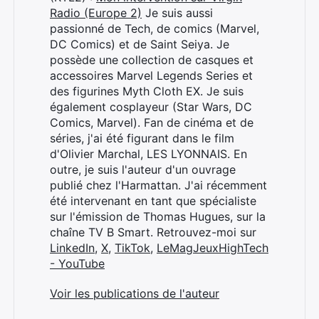
Radio (Europe 2)
Je suis aussi
passionné de Tech, de comics (Marvel,
DC Comics) et de Saint Seiya. Je
possède une collection de casques et
accessoires Marvel Legends Series et
des figurines Myth Cloth EX. Je suis
Rechercher
également cosplayeur (Star Wars, DC
:
Comics, Marvel). Fan de cinéma et de
séries, j'ai été figurant dans le film
d'Olivier Marchal, LES LYONNAIS. En
outre, je suis l'auteur d'un ouvrage
publié chez l'Harmattan. J'ai récemment
été intervenant en tant que spécialiste
sur l'émission de Thomas Hugues, sur la
chaîne TV B Smart. Retrouvez-moi sur
LinkedIn
,
X
,
TikTok
,
LeMagJeuxHighTech
- YouTube
Voir les publications de l'auteur