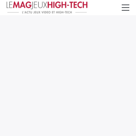
Jeux Vidéo
PC et Hardware
Smartphone et Tablettes
High-Tech
Mangas et Comics
TV, cinéma
Test