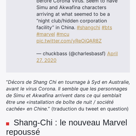
before Corona Virus. Seem to have
Simu and Akwafina characters
arriving at what seemed to be a
“night club/hidden corporation
facility” in China.
#shangchi
#bts
#marvel
#mcu
pic.twitter.com/yReOiQAR8Z
— chuckbass (@charlesbassf)
April
27, 2020
“
Décors de Shang Chi en tournage à Syd en Australie,
avant le virus Corona. Il semble que les personnages
de Simu et Akwafina arrivent dans ce qui semblait
être une «installation de boîte de nuit / société
cachée» en Chine.
” (traduction du tweet en question)
Shang-Chi : le nouveau Marvel
repoussé