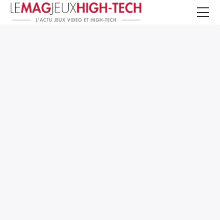
Jeux Vidéo
PC et Hardware
Smartphone et Tablettes
High-Tech
Mangas et Comics
TV, cinéma
Test