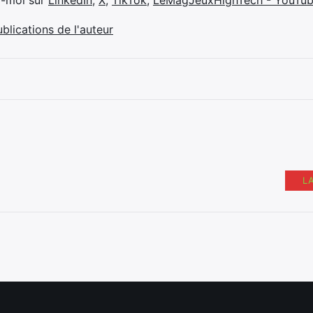
z-moi sur
LinkedIn
,
X
,
TikTok
,
LeMagJeuxHighTech - YouTu
ublications de l'auteur
L