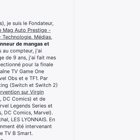
), je suis le Fondateur,
e Mag Auto Prestige -
 Technologie, Médias,
onneur de mangas et
 au compteur, j'ai
 de 9 ans, j'ai fait mes
ctionné pour la finale
chaîne TV Game One
el Obs et e TF1. Par
oxing (Switch et Switch 2)
rvention sur Virgin
l, DC Comics) et de
rvel Legends Series et
s, DC Comics, Marvel).
archal, LES LYONNAIS. En
cemment été intervenant
ne TV B Smart.