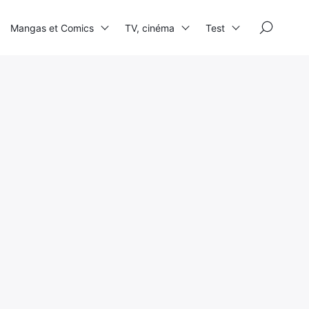
×
Mangas et Comics
TV, cinéma
Test