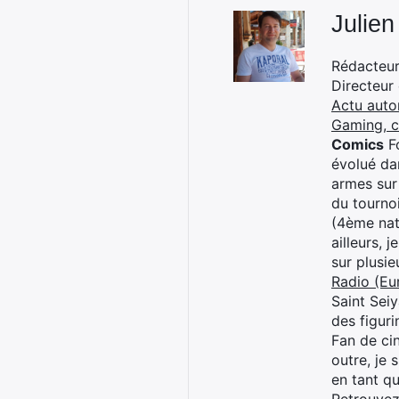
Julien
Rédacteur 
Directeur
Actu auto
Gaming, 
Comics
Fo
évolué dan
armes sur
du tourno
(4ème nat
ailleurs, 
sur plusi
Radio (Eu
Saint Sei
des figur
Fan de cin
outre, je 
en tant q