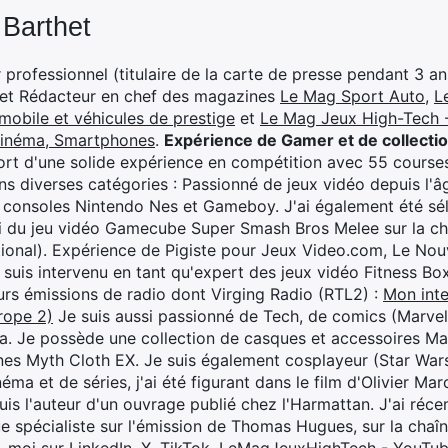
 Barthet
professionnel (titulaire de la carte de presse pendant 3 ans
 et Rédacteur en chef des magazines
Le Mag Sport Auto
,
L
mobile et véhicules de prestige
et
Le Mag Jeux High-Tech -
cinéma, Smartphones
.
Expérience de Gamer et de collecti
rt d'une solide expérience en compétition avec 55 courses
s diverses catégories : Passionné de jeux vidéo depuis l'âge
 consoles Nintendo Nes et Gameboy. J'ai également été séle
i du jeu vidéo Gamecube Super Smash Bros Melee sur la 
ional). Expérience de Pigiste pour Jeux Video.com, Le Nouv
je suis intervenu en tant qu'expert des jeux vidéo Fitness B
eurs émissions de radio dont Virging Radio (RTL2) :
Mon inte
rope 2)
Je suis aussi passionné de Tech, de comics (Marve
ya. Je possède une collection de casques et accessoires Ma
ines Myth Cloth EX. Je suis également cosplayeur (Star War
éma et de séries, j'ai été figurant dans le film d'Olivier M
suis l'auteur d'un ouvrage publié chez l'Harmattan. J'ai ré
ue spécialiste sur l'émission de Thomas Hugues, sur la chaî