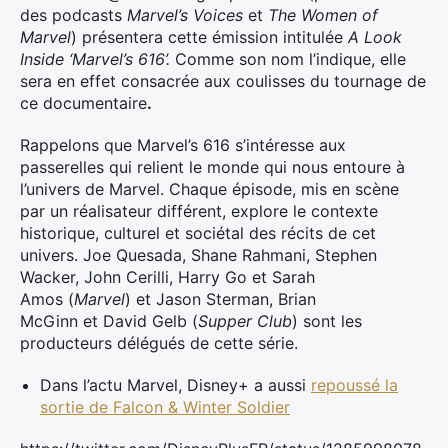
des podcasts
Marvel’s Voices
et
The Women of
Marvel
) présentera cette émission intitulée
A Look
Inside ‘Marvel’s 616’.
Comme son nom l’indique, elle
sera en effet consacrée aux coulisses du tournage de
ce documentaire
.
Rappelons que Marvel’s 616 s’intéresse aux
Rechercher
passerelles qui relient le monde qui nous entoure à
:
l’univers de Marvel. Chaque épisode, mis en scène
par un réalisateur différent, explore le contexte
historique, culturel et sociétal des récits de cet
univers. Joe Quesada, Shane Rahmani, Stephen
Wacker, John Cerilli, Harry Go et Sarah
Amos (
Marvel
) et Jason Sterman, Brian
McGinn et David Gelb (
Supper Club
) sont les
producteurs délégués de cette série.
Dans l’actu Marvel, Disney+ a aussi
repoussé la
sortie de Falcon & Winter Soldier