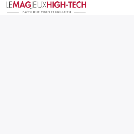
Jeux Vidéo
PC et Hardware
Smartphone et Tablettes
High-Tech
Mangas et Comics
TV, cinéma
Test