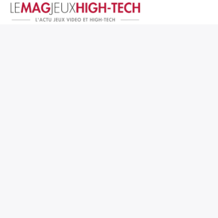
Jeux Vidéo
PC et Hardware
Smartphone et Tablettes
High-Tech
Mangas et Comics
TV, cinéma
Test