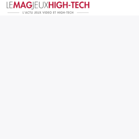
Jeux Vidéo
PC et Hardware
Smartphone et Tablettes
High-Tech
Mangas et Comics
TV, cinéma
Test