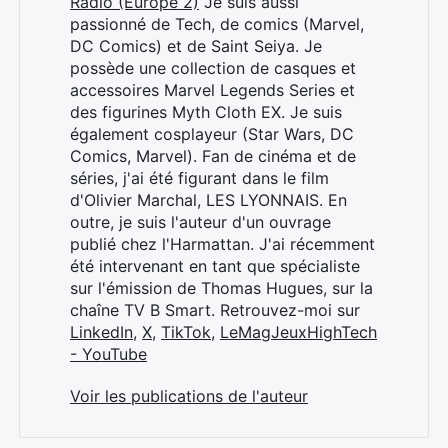
Radio (Europe 2)
Je suis aussi
passionné de Tech, de comics (Marvel,
DC Comics) et de Saint Seiya. Je
possède une collection de casques et
accessoires Marvel Legends Series et
des figurines Myth Cloth EX. Je suis
également cosplayeur (Star Wars, DC
Comics, Marvel). Fan de cinéma et de
séries, j'ai été figurant dans le film
d'Olivier Marchal, LES LYONNAIS. En
outre, je suis l'auteur d'un ouvrage
publié chez l'Harmattan. J'ai récemment
été intervenant en tant que spécialiste
sur l'émission de Thomas Hugues, sur la
chaîne TV B Smart. Retrouvez-moi sur
LinkedIn
,
X
,
TikTok
,
LeMagJeuxHighTech
- YouTube
Voir les publications de l'auteur