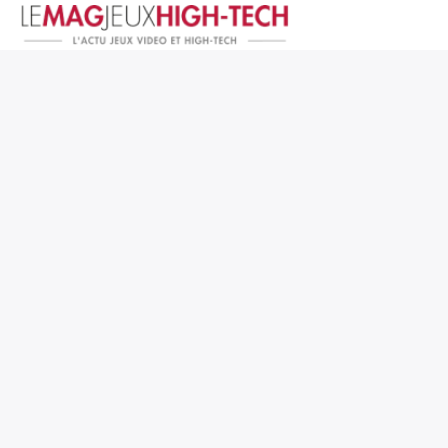
Jeux Vidéo
PC et Hardware
Smartphone et Tablettes
High-Tech
Mangas et Comics
TV, cinéma
Test