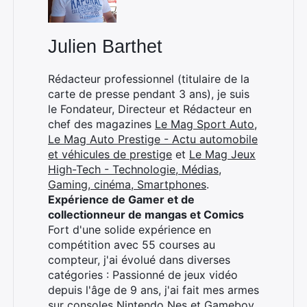
Julien Barthet
Rechercher
Rédacteur professionnel (titulaire de la
:
carte de presse pendant 3 ans), je suis
le Fondateur, Directeur et Rédacteur en
chef des magazines
Le Mag Sport Auto
,
Le Mag Auto Prestige - Actu automobile
et véhicules de prestige
et
Le Mag Jeux
High-Tech - Technologie, Médias,
Gaming, cinéma, Smartphones
.
Expérience de Gamer et de
collectionneur de mangas et Comics
Fort d'une solide expérience en
compétition avec 55 courses au
compteur, j'ai évolué dans diverses
catégories : Passionné de jeux vidéo
depuis l'âge de 9 ans, j'ai fait mes armes
sur consoles Nintendo Nes et Gameboy.