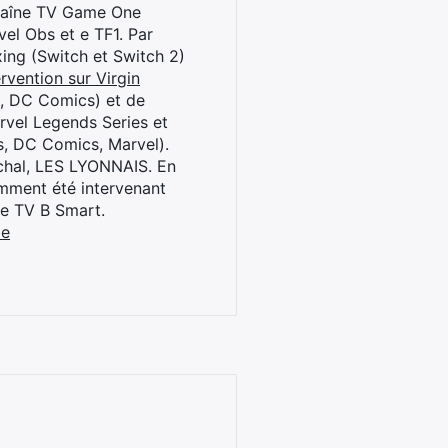
chaîne TV Game One
el Obs et e TF1. Par
oxing (Switch et Switch 2)
rvention sur Virgin
l, DC Comics) et de
rvel Legends Series et
s, DC Comics, Marvel).
archal, LES LYONNAIS. En
cemment été intervenant
ne TV B Smart.
be