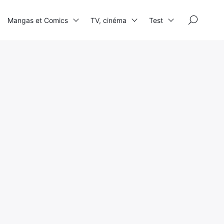
×
Mangas et Comics
TV, cinéma
Test