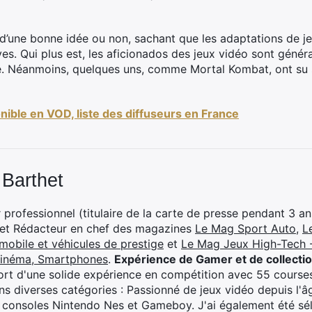
it d’une bonne idée ou non, sachant que les adaptations de j
ves. Qui plus est, les aficionados des jeux vidéo sont généra
ge. Néanmoins, quelques uns, comme Mortal Kombat, ont su se
onible en VOD, liste des diffuseurs en France
 Barthet
professionnel (titulaire de la carte de presse pendant 3 ans
 et Rédacteur en chef des magazines
Le Mag Sport Auto
,
L
mobile et véhicules de prestige
et
Le Mag Jeux High-Tech -
cinéma, Smartphones
.
Expérience de Gamer et de collecti
rt d'une solide expérience en compétition avec 55 courses
s diverses catégories : Passionné de jeux vidéo depuis l'âge
 consoles Nintendo Nes et Gameboy. J'ai également été séle