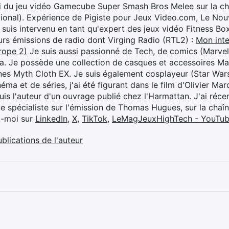
i du jeu vidéo Gamecube Super Smash Bros Melee sur la 
ional). Expérience de Pigiste pour Jeux Video.com, Le Nouv
je suis intervenu en tant qu'expert des jeux vidéo Fitness B
eurs émissions de radio dont Virging Radio (RTL2) :
Mon inte
rope 2)
Je suis aussi passionné de Tech, de comics (Marve
ya. Je possède une collection de casques et accessoires Ma
ines Myth Cloth EX. Je suis également cosplayeur (Star War
éma et de séries, j'ai été figurant dans le film d'Olivier M
suis l'auteur d'un ouvrage publié chez l'Harmattan. J'ai ré
ue spécialiste sur l'émission de Thomas Hugues, sur la chaî
z-moi sur
LinkedIn
,
X
,
TikTok
,
LeMagJeuxHighTech - YouTu
ublications de l'auteur