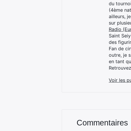
du tourno
(4ème nat
ailleurs, 
sur plusi
Radio (Eu
Saint Sei
des figur
Fan de cin
outre, je 
en tant q
Retrouve
Voir les p
Commentaires