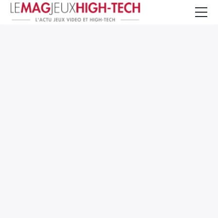
Jeux Vidéo
PC et Hardware
Smartphone et Tablettes
High-Tech
Mangas et Comics
TV, cinéma
Test