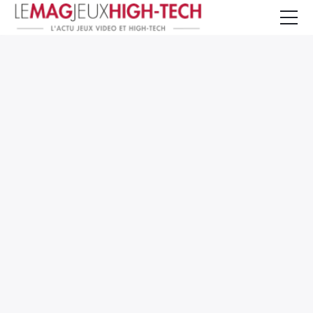
Jeux Vidéo
PC et Hardware
Smartphone et Tablettes
High-Tech
Mangas et Comics
TV, cinéma
Test