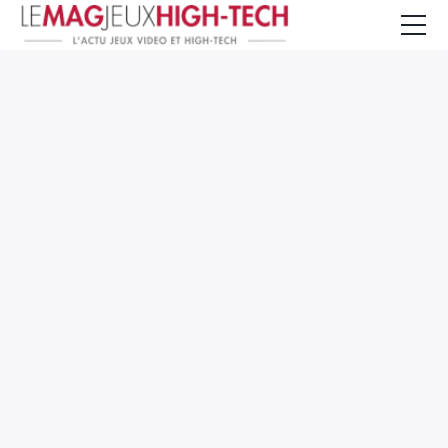
Jeux Vidéo
PC et Hardware
Smartphone et Tablettes
High-Tech
Mangas et Comics
TV, cinéma
Test