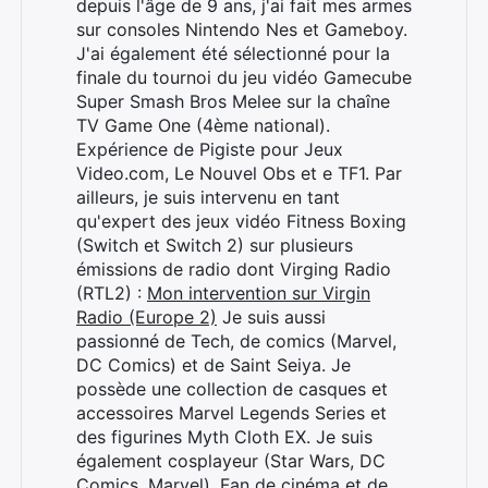
depuis l'âge de 9 ans, j'ai fait mes armes
sur consoles Nintendo Nes et Gameboy.
J'ai également été sélectionné pour la
finale du tournoi du jeu vidéo Gamecube
Super Smash Bros Melee sur la chaîne
TV Game One (4ème national).
Expérience de Pigiste pour Jeux
Video.com, Le Nouvel Obs et e TF1. Par
ailleurs, je suis intervenu en tant
qu'expert des jeux vidéo Fitness Boxing
(Switch et Switch 2) sur plusieurs
émissions de radio dont Virging Radio
(RTL2) :
Mon intervention sur Virgin
Radio (Europe 2)
Je suis aussi
passionné de Tech, de comics (Marvel,
DC Comics) et de Saint Seiya. Je
possède une collection de casques et
accessoires Marvel Legends Series et
des figurines Myth Cloth EX. Je suis
également cosplayeur (Star Wars, DC
Comics, Marvel). Fan de cinéma et de