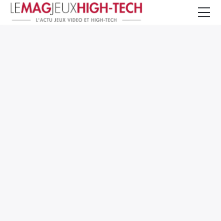
Jeux Vidéo
PC et Hardware
Smartphone et Tablettes
High-Tech
Mangas et Comics
TV, cinéma
Test