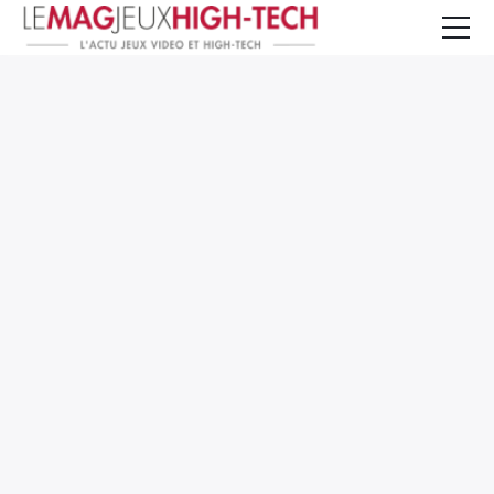
Jeux Vidéo
PC et Hardware
Smartphone et Tablettes
High-Tech
Mangas et Comics
TV, cinéma
Test