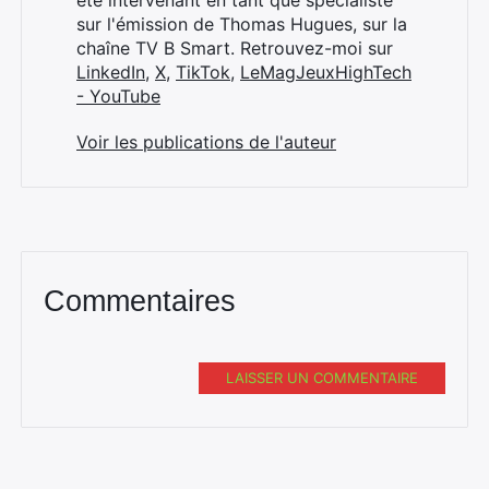
été intervenant en tant que spécialiste
sur l'émission de Thomas Hugues, sur la
chaîne TV B Smart. Retrouvez-moi sur
LinkedIn
,
X
,
TikTok
,
LeMagJeuxHighTech
- YouTube
Voir les publications de l'auteur
Commentaires
LAISSER UN COMMENTAIRE