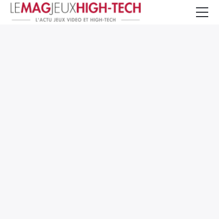
Jeux Vidéo
PC et Hardware
Smartphone et Tablettes
High-Tech
Mangas et Comics
TV, cinéma
Test