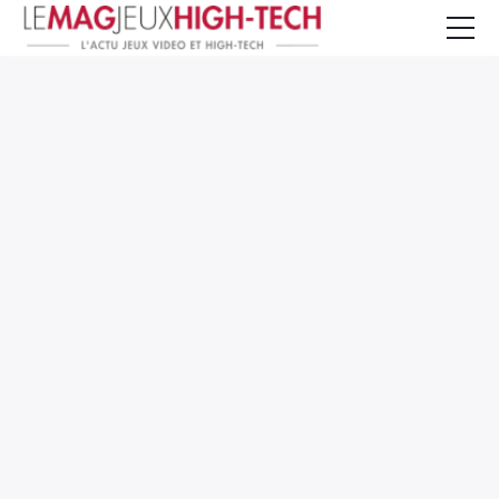
Jeux Vidéo
PC et Hardware
Smartphone et Tablettes
High-Tech
Mangas et Comics
TV, cinéma
Test