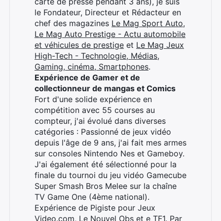
carte de presse pendant 3 ans), je suis
le Fondateur, Directeur et Rédacteur en
chef des magazines
Le Mag Sport Auto
,
Le Mag Auto Prestige - Actu automobile
et véhicules de prestige
et
Le Mag Jeux
High-Tech - Technologie, Médias,
Gaming, cinéma, Smartphones
.
Expérience de Gamer et de
collectionneur de mangas et Comics
Fort d'une solide expérience en
compétition avec 55 courses au
compteur, j'ai évolué dans diverses
catégories : Passionné de jeux vidéo
depuis l'âge de 9 ans, j'ai fait mes armes
sur consoles Nintendo Nes et Gameboy.
J'ai également été sélectionné pour la
finale du tournoi du jeu vidéo Gamecube
Super Smash Bros Melee sur la chaîne
TV Game One (4ème national).
Expérience de Pigiste pour Jeux
Video.com, Le Nouvel Obs et e TF1. Par