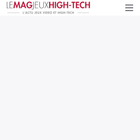
Jeux Vidéo
PC et Hardware
Smartphone et Tablettes
High-Tech
Mangas et Comics
TV, cinéma
Test