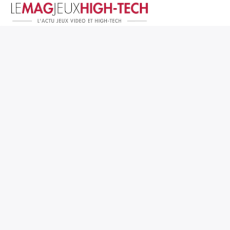
Jeux Vidéo
PC et Hardware
Smartphone et Tablettes
High-Tech
Mangas et Comics
TV, cinéma
Test