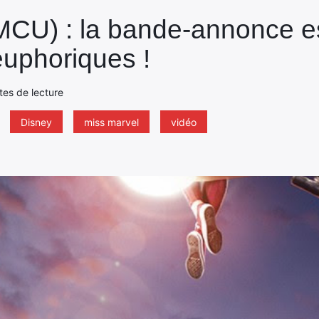
MCU) : la bande-annonce es
euphoriques !
tes de lecture
Disney
miss marvel
vidéo