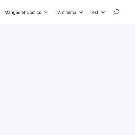
×
Mangas et Comics
TV, cinéma
Test