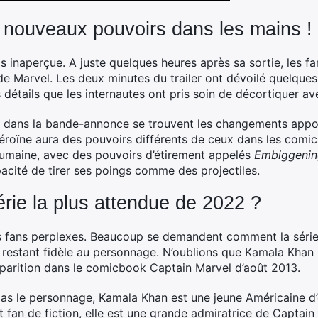
nouveaux pouvoirs dans les mains !
inaperçue. A juste quelques heures après sa sortie, les fan
e de Marvel. Les deux minutes du trailer ont dévoilé quelques
étails que les internautes ont pris soin de décortiquer ave
és dans la bande-annonce se trouvent les changements app
roïne aura des pouvoirs différents de ceux dans les comic
humaine, avec des pouvoirs d’étirement appelés
Embiggenin
pacité de tirer ses poings comme des projectiles.
érie la plus attendue de 2022 ?
s fans perplexes. Beaucoup se demandent comment la série
n restant fidèle au personnage. N’oublions que Kamala Khan 
parition dans le comicbook Captain Marvel d’août 2013.
as le personnage, Kamala Khan est une jeune Américaine d’
t fan de fiction, elle est une grande admiratrice de Captain